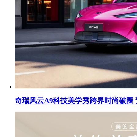
奇瑞风云A9科技美学秀跨界时尚破圈 预