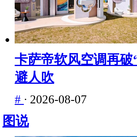
卡萨帝软风空调再破“
避人吹
#
·
2026-08-07
图说