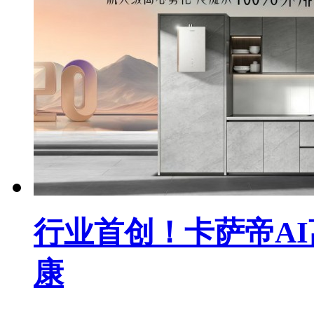
行业首创！卡萨帝A
康