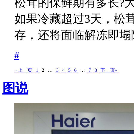
松茸的保鲜期有多长?
如果冷藏超过3天，松
存，还将面临解冻即塌陷
#
«上一页
1
2
…
3
4
5
6
…
7
8
下一页»
图说