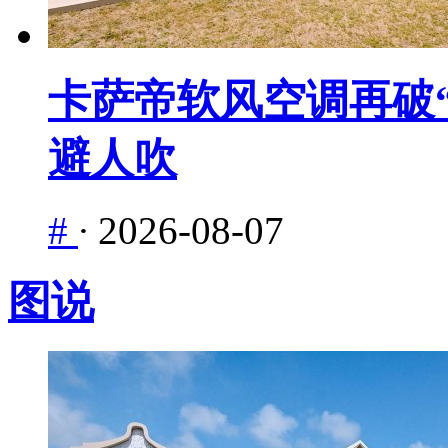
卡萨帝软风空调再破“
避人吹
#
·
2026-08-07
图说