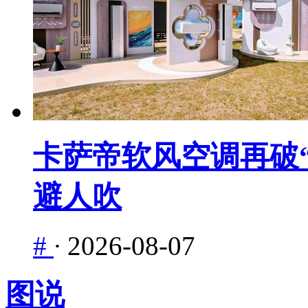
卡萨帝软风空调再破“
避人吹
#
·
2026-08-07
图说