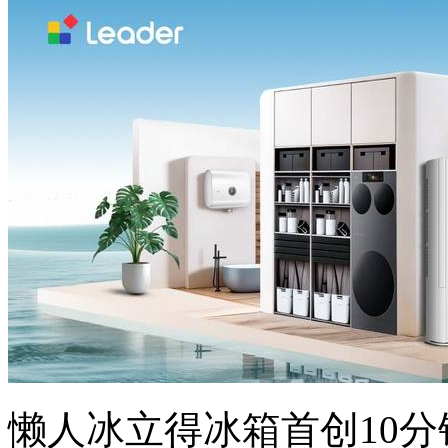
懒人冰立得冰箱首创10