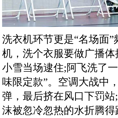
洗衣机环节更是“名场面
机，洗个衣服要做广播体
小雪当场逮住;阿飞洗了
味限定款”。空调大战中
弹，最后挤在风口下罚站
沫被忽冷忽热的水折腾得