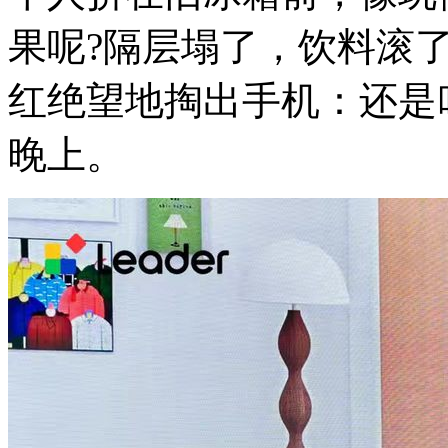
果呢?隔层塌了，饮料滚
红绝望地掏出手机：还是
晚上。