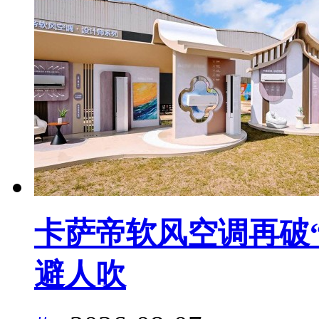
卡萨帝软风空调再破“
避人吹