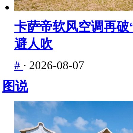
卡萨帝软风空调再破“
避人吹
#
·
2026-08-07
图说