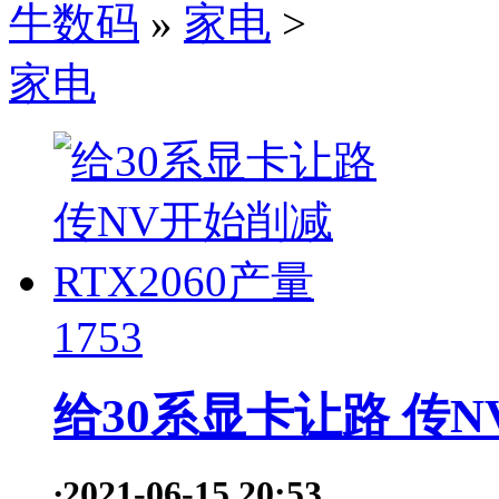
牛数码
»
家电
>
家电
1753
给30系显卡让路 传N
·
2021-06-15 20:53