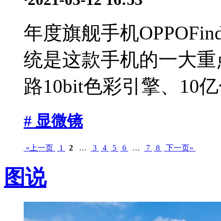
年度旗舰手机OPPOFi
统是这款手机的一大重点。
路10bit色彩引擎、10亿
# 显微镜
«上一页
1
2
…
3
4
5
6
…
7
8
下一页»
图说