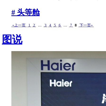
# 头等舱
«上一页
1
2
…
3
4
5
6
…
7
8
下一页»
图说