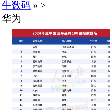
牛数码
»
>
华为