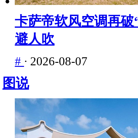
卡萨帝软风空调再破“
避人吹
#
·
2026-08-07
图说