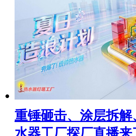
重锤砸击、涂层拆解、
水器工厂探厂直播来