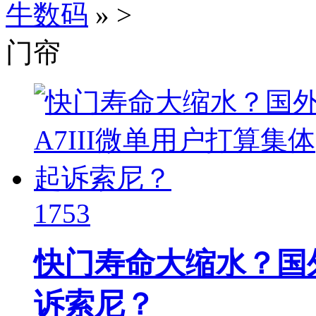
牛数码
»
>
门帘
1753
快门寿命大缩水？国外
诉索尼？