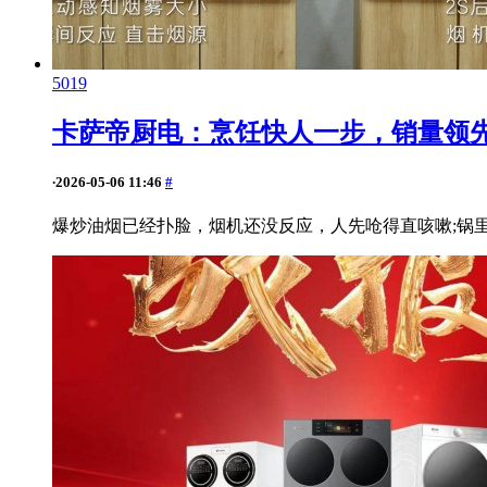
5019
卡萨帝厨电：烹饪快人一步，销量领
·
2026-05-06 11:46
#
爆炒油烟已经扑脸，烟机还没反应，人先呛得直咳嗽;锅里