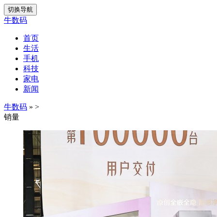
切换导航
牛数码
首页
生活
手机
科技
家电
新闻
牛数码
»
>
销量