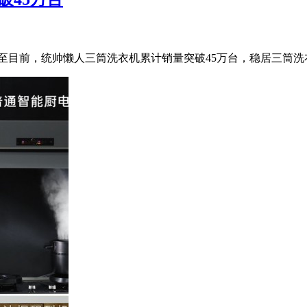
：截至目前，统帅懒人三筒洗衣机累计销量突破45万台，稳居三筒洗衣