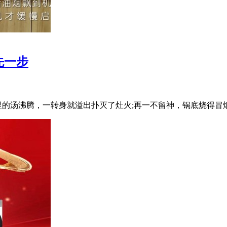
先一步
的汤沸腾，一转身就溢出扑灭了灶火;再一不留神，锅底烧得冒烟