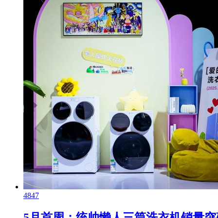
4847
5月首周：统帅懒人三筒洗衣机销量突